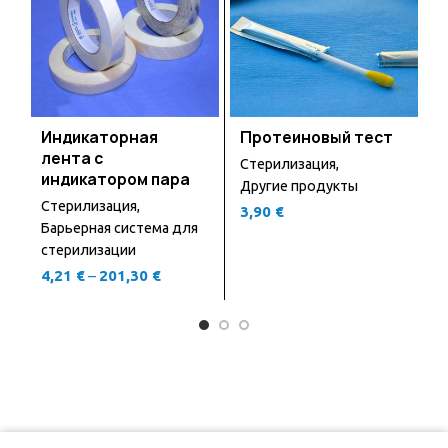
Индикаторная
Протеиновый тест
Л
лента с
Стерилизация
,
С
индикатором пара
Другие продукты
Д
Стерилизация
,
3,90
€
1
Барьерная система для
стерилизации
4,21
€
–
201,30
€