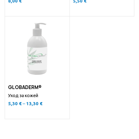
8,00
€
5,50
€
GLOBADERM®
Уход за кожей
5,30
€
–
13,30
€