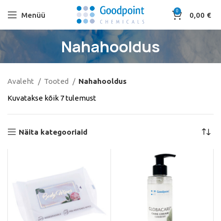
0
Menüü
0,00
€
Nahahooldus
Avaleht
Tooted
Nahahooldus
Kuvatakse kõik 7 tulemust
Näita kategooriaid