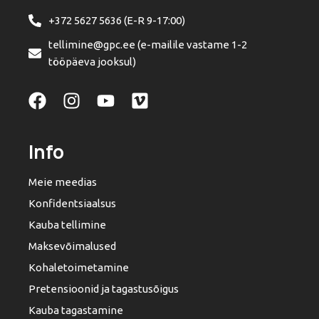
+372 5627 5636 (E-R 9-17:00)
tellimine@gpc.ee (e-mailile vastame 1-2
tööpäeva jooksul)
Info
Meie meedias
Konfidentsiaalsus
Kauba tellimine
Maksevõimalused
Kohaletoimetamine
Pretensioonid ja tagastusõigus
Kauba tagastamine