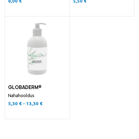
8,00
€
5,50
€
GLOBADERM®
Nahahooldus
5,30
€
–
13,30
€