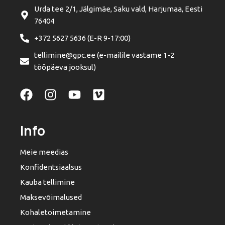
Urda tee 2/1, Jälgimäe, Saku vald, Harjumaa, Eesti
76404
+372 5627 5636 (E-R 9-17:00)
tellimine@gpc.ee (e-mailile vastame 1-2
tööpäeva jooksul)
Info
Meie meedias
Konfidentsiaalsus
Kauba tellimine
Maksevõimalused
Kohaletoimetamine