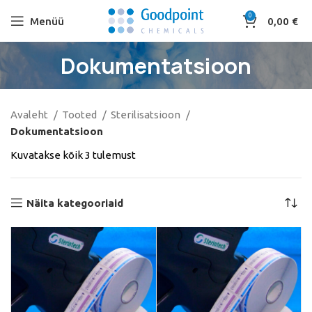
0
Menüü
0,00
€
Dokumentatsioon
Avaleht
Tooted
Sterilisatsioon
Dokumentatsioon
Kuvatakse kõik 3 tulemust
Näita kategooriaid