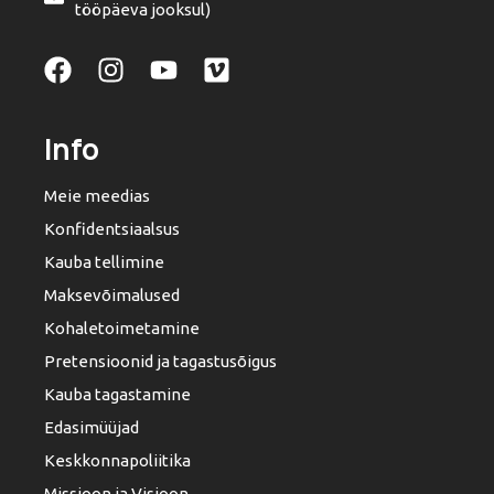
tööpäeva jooksul)
Info
Meie meedias
Konfidentsiaalsus
Kauba tellimine
Maksevõimalused
Kohaletoimetamine
Pretensioonid ja tagastusõigus
Kauba tagastamine
Edasimüüjad
Keskkonnapoliitika
Missioon ja Visioon