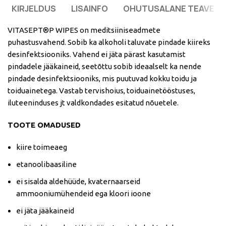
KIRJELDUS
LISAINFO
OHUTUSALANE TEAVE
VITASEPT®P WIPES on meditsiiniseadmete
puhastusvahend. Sobib ka alkoholi taluvate pindade kiireks
desinfektsiooniks. Vahend ei jäta pärast kasutamist
pindadele jääkaineid, seetõttu sobib ideaalselt ka nende
pindade desinfektsiooniks, mis puutuvad kokku toidu ja
toiduainetega. Vastab tervishoius, toiduainetööstuses,
iluteeninduses jt valdkondades esitatud nõuetele.
TOOTE OMADUSED
kiire toimeaeg
etanoolibaasiline
ei sisalda aldehüüde, kvaternaarseid
ammooniumühendeid ega kloori ioone
ei jäta jääkaineid