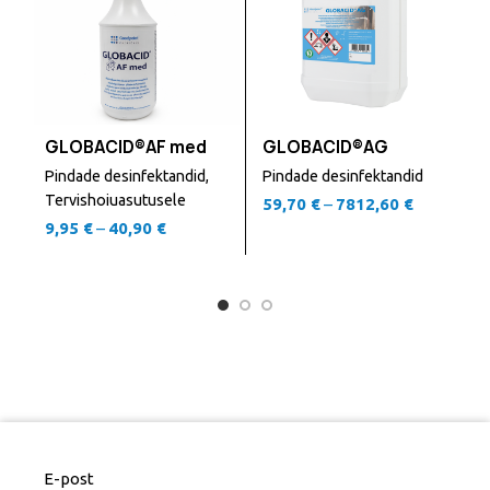
GLOBACID®AF med
GLOBACID®AG
Pindade desinfektandid
,
Pindade desinfektandid
P
Tervishoiuasutusele
59,70
€
–
7812,60
€
T
9,95
€
–
40,90
€
4
E-post