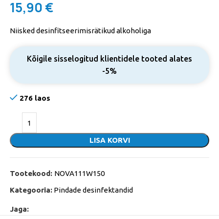
15,90
€
Niisked desinfitseerimisrätikud alkoholiga
Kõigile sisselogitud klientidele tooted alates
-5%
276 laos
LISA KORVI
Tootekood:
NOVA111W150
Kategooria:
Pindade desinfektandid
Jaga: