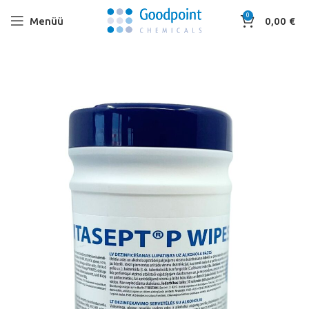
0
Menüü
0,00
€