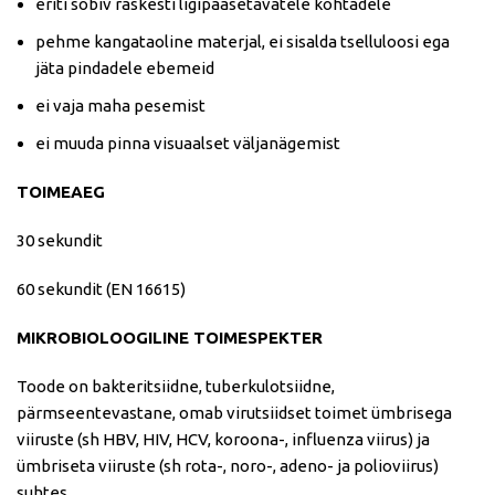
eriti sobiv raskesti ligipääsetavatele kohtadele
pehme kangataoline materjal, ei sisalda tselluloosi ega
jäta pindadele ebemeid
ei vaja maha pesemist
ei muuda pinna visuaalset väljanägemist
TOIMEAEG
30 sekundit
60 sekundit (EN 16615)
MIKROBIOLOOGILINE TOIMESPEKTER
Toode on bakteritsiidne, tuberkulotsiidne,
pärmseentevastane, omab virutsiidset toimet ümbrisega
viiruste (sh HBV, HIV, HCV, koroona-, influenza viirus) ja
ümbriseta viiruste (sh rota-, noro-, adeno- ja polioviirus)
suhtes.